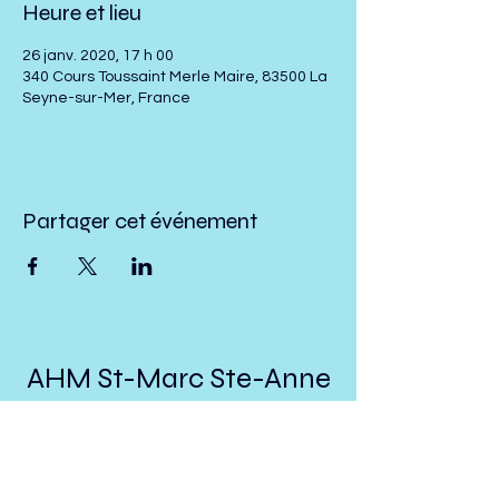
Heure et lieu
26 janv. 2020, 17 h 00
340 Cours Toussaint Merle Maire, 83500 La
Seyne-sur-Mer, France
Partager cet événement
AHM St-Marc Ste-Anne
St-Ubalde
presidenthmstmarc@hotmail.com