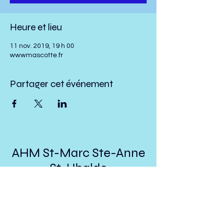
Heure et lieu
11 nov. 2019, 19 h 00
wwwmascotte.fr
Partager cet événement
AHM St-Marc Ste-Anne
St-Ubalde
presidenthmstmarc@hotmail.com